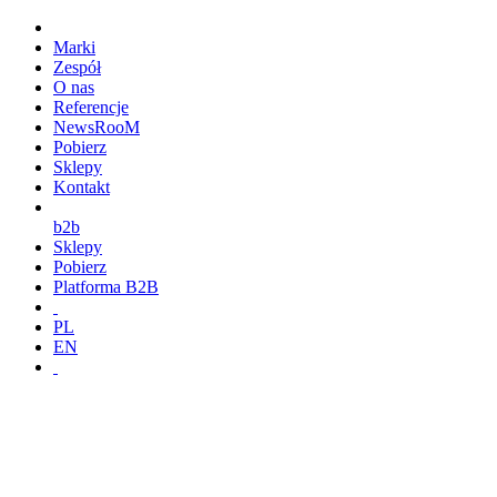
Marki
Zespół
O nas
Referencje
NewsRooM
Pobierz
Sklepy
Kontakt
b2b
Sklepy
Pobierz
Platforma B2B
PL
EN