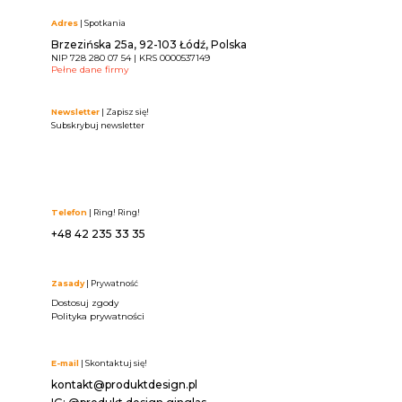
Adres
| Spotkania
Brzezińska 25a, 92-103 Łódź, Polska
NIP 728 280 07 54 | KRS 0000537149
Pełne dane firmy
Newsletter
| Zapisz się!
Subskrybuj newsletter
Telefon
| Ring! Ring!
+48 42 235 33 35
Zasady
| Prywatność
Dostosuj zgody
Polityka prywatności
E-mail
| Skontaktuj się!
kontakt@produktdesign.pl