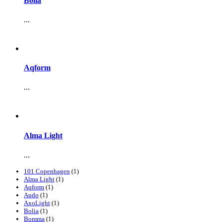
Bolia
...
Aqform
...
Alma Light
...
101 Copenhagen
(1)
Alma Light
(1)
Aqform
(1)
Audo
(1)
AxoLight
(1)
Bolia
(1)
Bomma
(1)