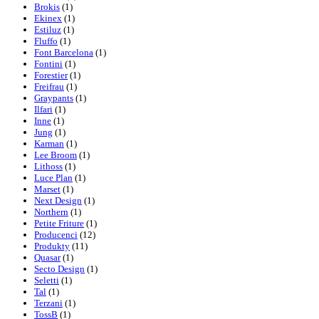
Brokis
(1)
Ekinex
(1)
Estiluz
(1)
Fluffo
(1)
Font Barcelona
(1)
Fontini
(1)
Forestier
(1)
Freifrau
(1)
Graypants
(1)
Ilfari
(1)
Inne
(1)
Jung
(1)
Karman
(1)
Lee Broom
(1)
Lithoss
(1)
Luce Plan
(1)
Marset
(1)
Next Design
(1)
Northern
(1)
Petite Friture
(1)
Producenci
(12)
Produkty
(11)
Quasar
(1)
Secto Design
(1)
Seletti
(1)
Tal
(1)
Terzani
(1)
TossB
(1)