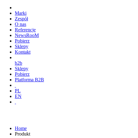
Marki
Zespół
O nas
Referencje
NewsRooM
Pobierz
Sklepy
Kontakt
b2b
Sklepy
Pobierz
Platforma B2B
PL
EN
Home
Produkt