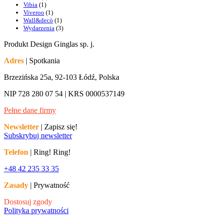
Vibia
(1)
Viveroo
(1)
Wall&decò
(1)
Wydarzenia
(3)
Produkt Design Ginglas sp. j.
Adres
| Spotkania
Brzezińska 25a, 92-103 Łódź, Polska
NIP 728 280 07 54 | KRS 0000537149
Pełne dane firmy
Newsletter
| Zapisz się!
Subskrybuj newsletter
Telefon
| Ring! Ring!
+48 42 235 33 35
Zasady
| Prywatność
Dostosuj zgody
Polityka prywatności