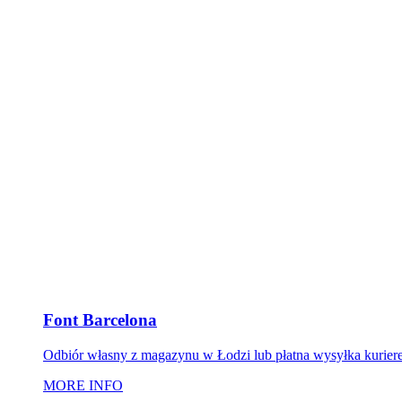
Font Barcelona
Odbiór własny z magazynu w Łodzi lub płatna wysyłka kurier
MORE INFO