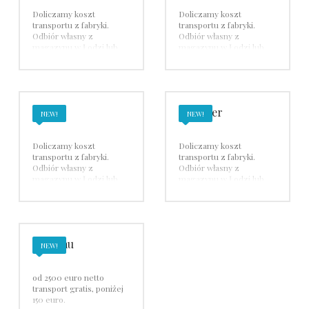
Doliczamy koszt
Doliczamy koszt
transportu z fabryki.
transportu z fabryki.
Odbiór własny z
Odbiór własny z
magazynu w Łodzi lub
magazynu w Łodzi lub
wysyłka płatna kurierem
wysyłka płatna kurierem
Estiluz
forestier
NEW!
NEW!
Doliczamy koszt
Doliczamy koszt
transportu z fabryki.
transportu z fabryki.
Odbiór własny z
Odbiór własny z
magazynu w Łodzi lub
magazynu w Łodzi lub
wysyłka płatna kurierem
wysyłka płatna kurierem
Freifrau
NEW!
od 2500 euro netto
transport gratis, poniżej
150 euro.