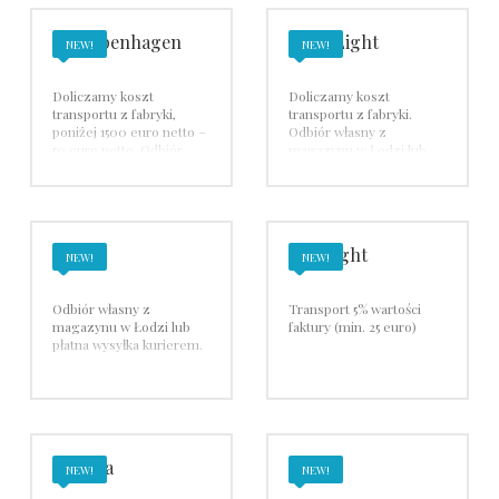
101Copenhagen
Alma Light
NEW!
NEW!
Doliczamy koszt
Doliczamy koszt
transportu z fabryki,
transportu z fabryki.
poniżej 1500 euro netto –
Odbiór własny z
50 euro netto. Odbiór
magazynu w Łodzi lub
własny z magazynu w
wysyłka płatna kurierem.
Łodzi lub wysyłka płatna
Transport przy
kurierem.
zamówieniach powyżej
1000 euro netto gratis.
Arpi
Axo Light
NEW!
NEW!
Odbiór własny z
Transport 5% wartości
magazynu w Łodzi lub
faktury (min. 25 euro)
płatna wysyłka kurierem.
Bomma
Brokis
NEW!
NEW!