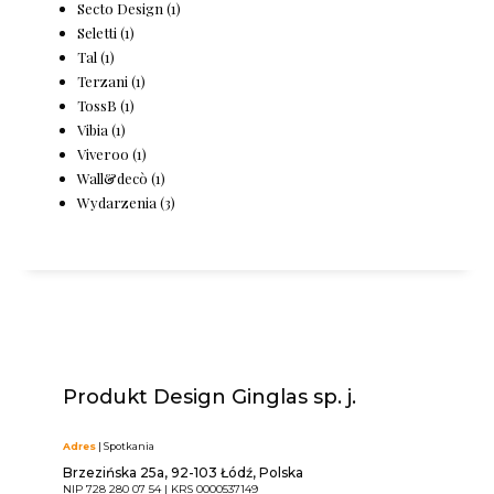
Secto Design
(1)
Seletti
(1)
Tal
(1)
Terzani
(1)
TossB
(1)
Vibia
(1)
Viveroo
(1)
Wall&decò
(1)
Wydarzenia
(3)
Produkt Design Ginglas sp. j.
Adres
| Spotkania
Brzezińska 25a, 92-103 Łódź, Polska
NIP 728 280 07 54 | KRS 0000537149