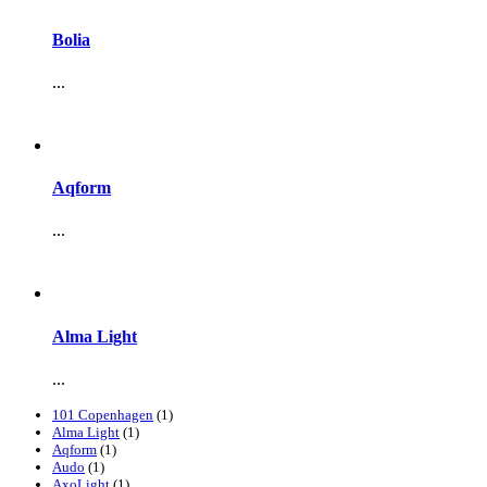
Bolia
...
Aqform
...
Alma Light
...
101 Copenhagen
(1)
Alma Light
(1)
Aqform
(1)
Audo
(1)
AxoLight
(1)