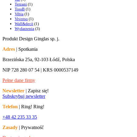
Terzani
(1)
TossB
(1)
Vibia
(1)
Viveroo
(1)
Wall&decò
(1)
Wydarzenia
(3)
Produkt Design Ginglas sp. j.
Adres
| Spotkania
Brzezińska 25a, 92-103 Łódź, Polska
NIP 728 280 07 54 | KRS 0000537149
Pełne dane firmy
Newsletter
| Zapisz się!
Subskrybuj newsletter
Telefon
| Ring! Ring!
+48 42 235 33 35
Zasady
| Prywatność