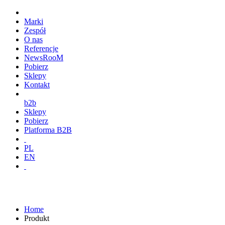
Marki
Zespół
O nas
Referencje
NewsRooM
Pobierz
Sklepy
Kontakt
b2b
Sklepy
Pobierz
Platforma B2B
PL
EN
Home
Produkt