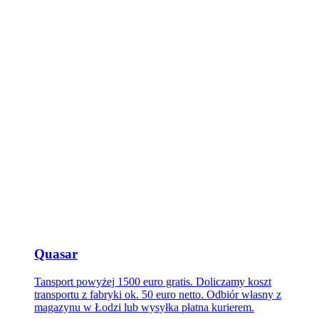
Quasar
Tansport powyżej 1500 euro gratis. Doliczamy koszt
transportu z fabryki ok. 50 euro netto. Odbiór własny z
magazynu w Łodzi lub wysyłka płatna kurierem.