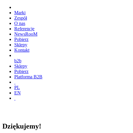
Marki
Zespół
O nas
Referencje
NewsRooM
Pobierz
Sklepy
Kontakt
b2b
Sklepy
Pobierz
Platforma B2B
PL
EN
Dziękujemy!