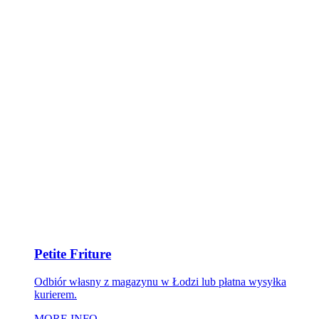
Petite Friture
Odbiór własny z magazynu w Łodzi lub płatna wysyłka
kurierem.
MORE INFO