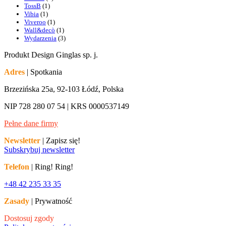
TossB
(1)
Vibia
(1)
Viveroo
(1)
Wall&decò
(1)
Wydarzenia
(3)
Produkt Design Ginglas sp. j.
Adres
| Spotkania
Brzezińska 25a, 92-103 Łódź, Polska
NIP 728 280 07 54 | KRS 0000537149
Pełne dane firmy
Newsletter
| Zapisz się!
Subskrybuj newsletter
Telefon
| Ring! Ring!
+48 42 235 33 35
Zasady
| Prywatność
Dostosuj zgody