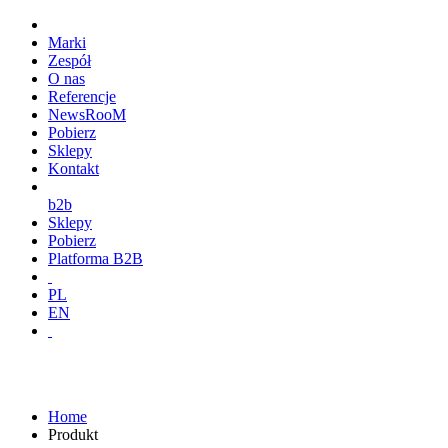
Marki
Zespół
O nas
Referencje
NewsRooM
Pobierz
Sklepy
Kontakt
b2b
Sklepy
Pobierz
Platforma B2B
PL
EN
Home
Produkt