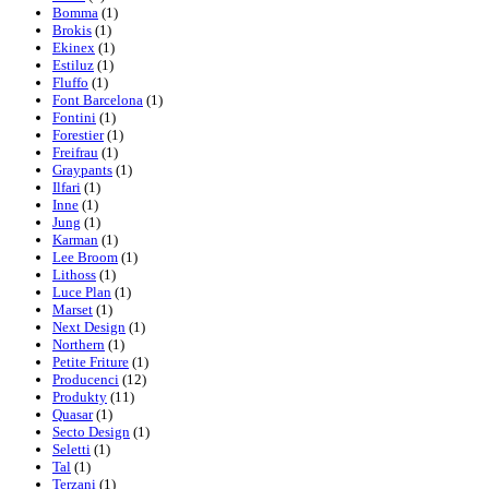
Bomma
(1)
Brokis
(1)
Ekinex
(1)
Estiluz
(1)
Fluffo
(1)
Font Barcelona
(1)
Fontini
(1)
Forestier
(1)
Freifrau
(1)
Graypants
(1)
Ilfari
(1)
Inne
(1)
Jung
(1)
Karman
(1)
Lee Broom
(1)
Lithoss
(1)
Luce Plan
(1)
Marset
(1)
Next Design
(1)
Northern
(1)
Petite Friture
(1)
Producenci
(12)
Produkty
(11)
Quasar
(1)
Secto Design
(1)
Seletti
(1)
Tal
(1)
Terzani
(1)