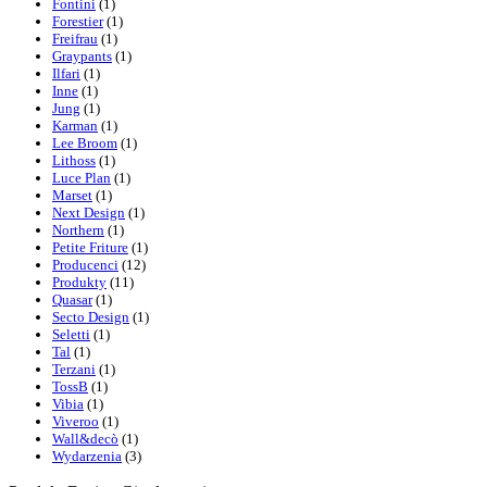
Fontini
(1)
Forestier
(1)
Freifrau
(1)
Graypants
(1)
Ilfari
(1)
Inne
(1)
Jung
(1)
Karman
(1)
Lee Broom
(1)
Lithoss
(1)
Luce Plan
(1)
Marset
(1)
Next Design
(1)
Northern
(1)
Petite Friture
(1)
Producenci
(12)
Produkty
(11)
Quasar
(1)
Secto Design
(1)
Seletti
(1)
Tal
(1)
Terzani
(1)
TossB
(1)
Vibia
(1)
Viveroo
(1)
Wall&decò
(1)
Wydarzenia
(3)