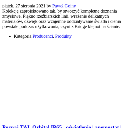
piątek, 27 sierpnia 2021
by
Paweł Gojny
Kolekcję zaprojektowano tak, by stworzyć kompletne doznania
zmysłowe. Piękno rzeźbiarskich linii, wrażenie delikatnych
materiałów, dźwięk oraz wzajemne oddziaływanie światła i cienia
powstałe podczas użytkowania, czyni z Bridge klejnot na ścianie.
Kategoria
Producenci
,
Produkty
Poznaj TAL Orbital IP65 | oświetlenie | anemostat |