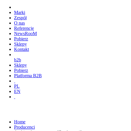
Marki
Zespół
O nas
Referencje
NewsRooM
Pobierz
Sklepy
Kontakt
b2b
Sklepy
Pobierz
Platforma B2B
PL
EN
Home
Producenci