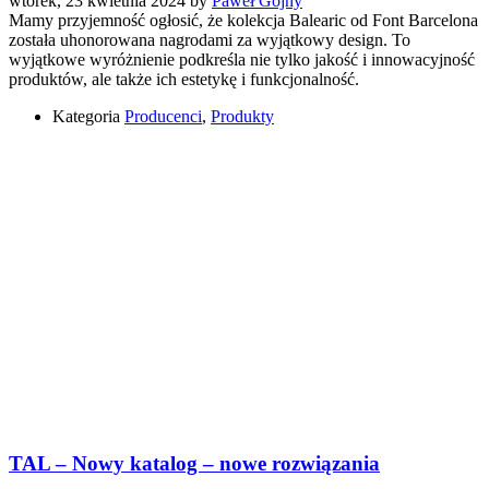
wtorek, 23 kwietnia 2024
by
Paweł Gojny
Mamy przyjemność ogłosić, że kolekcja Balearic od Font Barcelona
została uhonorowana nagrodami za wyjątkowy design. To
wyjątkowe wyróżnienie podkreśla nie tylko jakość i innowacyjność
produktów, ale także ich estetykę i funkcjonalność.
Kategoria
Producenci
,
Produkty
TAL – Nowy katalog – nowe rozwiązania