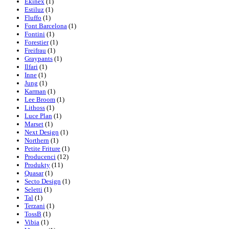
Ekinex
(1)
Estiluz
(1)
Fluffo
(1)
Font Barcelona
(1)
Fontini
(1)
Forestier
(1)
Freifrau
(1)
Graypants
(1)
Ilfari
(1)
Inne
(1)
Jung
(1)
Karman
(1)
Lee Broom
(1)
Lithoss
(1)
Luce Plan
(1)
Marset
(1)
Next Design
(1)
Northern
(1)
Petite Friture
(1)
Producenci
(12)
Produkty
(11)
Quasar
(1)
Secto Design
(1)
Seletti
(1)
Tal
(1)
Terzani
(1)
TossB
(1)
Vibia
(1)