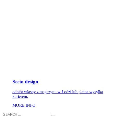
Secto design
odbiór własny z magazynu w Łodzi lub płatna wysyłka
kurierem.
MORE INFO