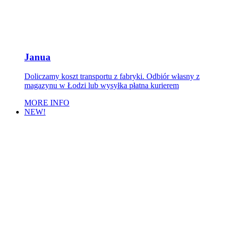
Janua
Doliczamy koszt transportu z fabryki. Odbiór własny z
magazynu w Łodzi lub wysyłka płatna kurierem
MORE INFO
NEW!