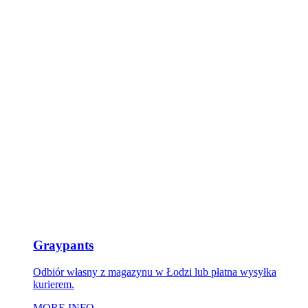
Graypants
Odbiór własny z magazynu w Łodzi lub płatna wysyłka
kurierem.
MORE INFO