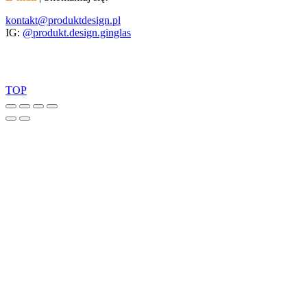
kontakt@produktdesign.pl
IG:
@produkt.design.ginglas
TOP