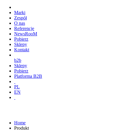
Marki
Zespół
O nas
Referencje
NewsRooM
Pobierz
Sklepy
Kontakt
b2b
Sklepy
Pobierz
Platforma B2B
PL
EN
Home
Produkt