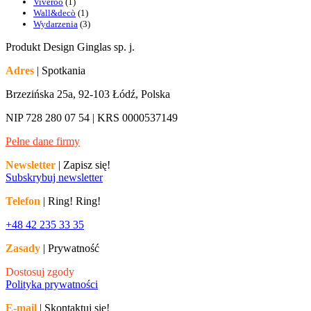
Viveroo
(1)
Wall&decò
(1)
Wydarzenia
(3)
Produkt Design Ginglas sp. j.
Adres
| Spotkania
Brzezińska 25a, 92-103 Łódź, Polska
NIP 728 280 07 54 | KRS 0000537149
Pełne dane firmy
Newsletter
| Zapisz się!
Subskrybuj newsletter
Telefon
| Ring! Ring!
+48 42 235 33 35
Zasady
| Prywatność
Dostosuj zgody
Polityka prywatności
E-mail
| Skontaktuj się!