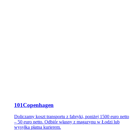
101Copenhagen
Doliczamy koszt transportu z fabryki, poniżej 1500 euro netto
– 50 euro netto. Odbiór własny z magazynu w Łodzi lub
wysyłka płatna kurierem.