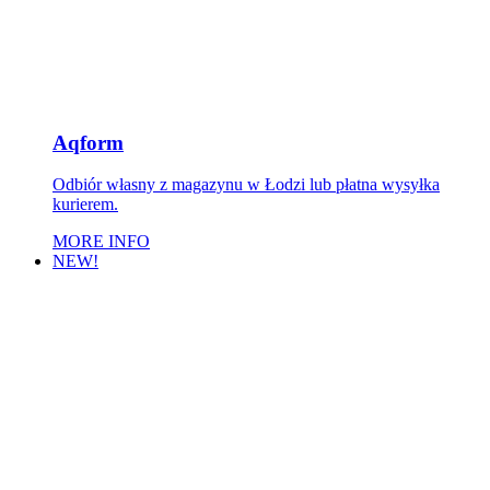
Aqform
Odbiór własny z magazynu w Łodzi lub płatna wysyłka
kurierem.
MORE INFO
NEW!