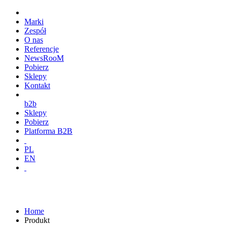
Marki
Zespół
O nas
Referencje
NewsRooM
Pobierz
Sklepy
Kontakt
b2b
Sklepy
Pobierz
Platforma B2B
PL
EN
Home
Produkt