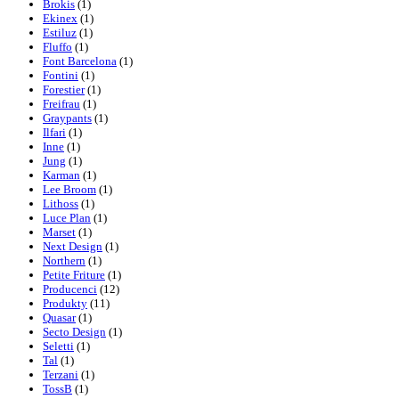
Brokis
(1)
Ekinex
(1)
Estiluz
(1)
Fluffo
(1)
Font Barcelona
(1)
Fontini
(1)
Forestier
(1)
Freifrau
(1)
Graypants
(1)
Ilfari
(1)
Inne
(1)
Jung
(1)
Karman
(1)
Lee Broom
(1)
Lithoss
(1)
Luce Plan
(1)
Marset
(1)
Next Design
(1)
Northern
(1)
Petite Friture
(1)
Producenci
(12)
Produkty
(11)
Quasar
(1)
Secto Design
(1)
Seletti
(1)
Tal
(1)
Terzani
(1)
TossB
(1)