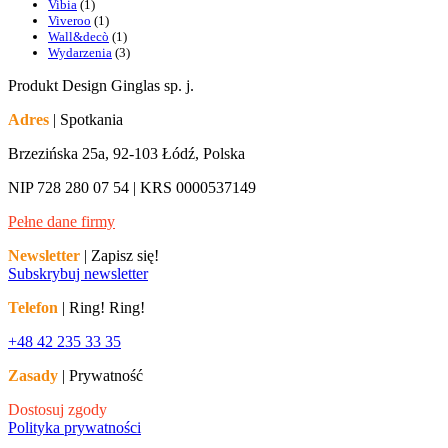
Vibia
(1)
Viveroo
(1)
Wall&decò
(1)
Wydarzenia
(3)
Produkt Design Ginglas sp. j.
Adres
| Spotkania
Brzezińska 25a, 92-103 Łódź, Polska
NIP 728 280 07 54 | KRS 0000537149
Pełne dane firmy
Newsletter
| Zapisz się!
Subskrybuj newsletter
Telefon
| Ring! Ring!
+48 42 235 33 35
Zasady
| Prywatność
Dostosuj zgody
Polityka prywatności