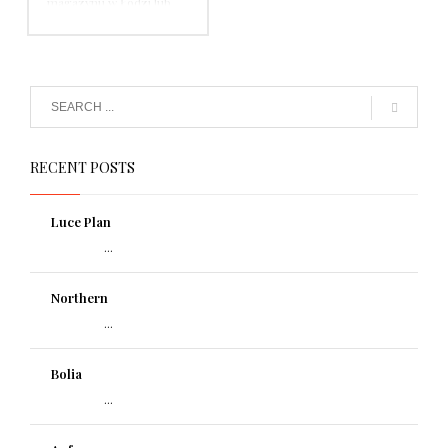
magazynu w Łodzi lub
wysyłka płatna kurierem.
Zamówienia powyżej 1500
euro transport gratis,
poniżej transport 50 euro
netto
RECENT POSTS
Luce Plan
...
Northern
...
Bolia
...