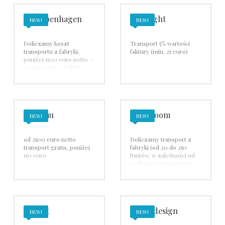
101Copenhagen
Axo Light
NEW!
NEW!
Doliczamy koszt
Transport 5% wartości
transportu z fabryki,
faktury (min. 25 euro)
poniżej 1500 euro netto –
50 euro netto. Odbiór
własny z magazynu w
Łodzi lub wysyłka płatna
kurierem.
Freifrau
Lee Broom
NEW!
NEW!
od 2500 euro netto
Doliczamy transport z
transport gratis, poniżej
fabryki (od 20 do 250
150 euro.
funtów, w zależności od
wielkości zamówienia)
Odbiór własny z
magazynu w Łodzi lub
płatna wysyłka kurierem.
Marset
NEXT design
NEW!
NEW!