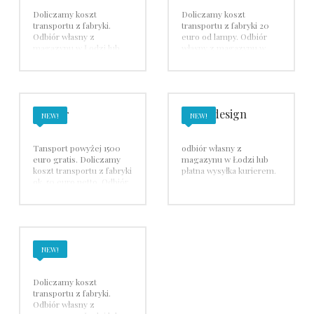
Doliczamy koszt
Doliczamy koszt
transportu z fabryki.
transportu z fabryki 20
Odbiór własny z
euro od lampy. Odbiór
magazynu w Łodzi lub
własny z magazynu w
wysyłka płatna kurierem.
Łodzi lub wysyłka płatna
Zamówienia powyżej
kurierem. (15 / 30 euro od
2100 euro transport
oprawy)
gratis, poniżej transport
35-50 euro netto.
Quasar
Secto design
Minmum logistyczne 150
NEW!
NEW!
euro netto.
Tansport powyżej 1500
odbiór własny z
euro gratis. Doliczamy
magazynu w Łodzi lub
koszt transportu z fabryki
płatna wysyłka kurierem.
ok. 50 euro netto. Odbiór
własny z magazynu w
Łodzi lub wysyłka płatna
kurierem.
Vibia
NEW!
Doliczamy koszt
transportu z fabryki.
Odbiór własny z