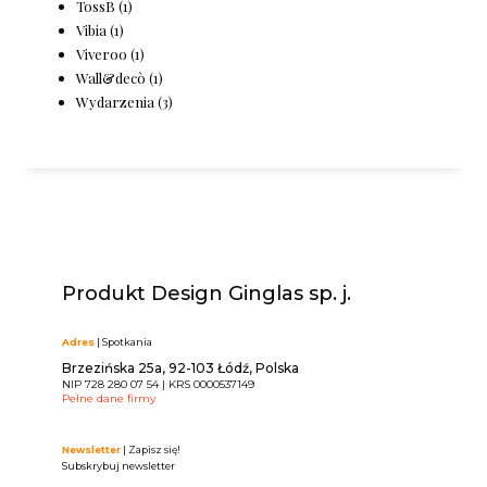
TossB
(1)
Vibia
(1)
Viveroo
(1)
Wall&decò
(1)
Wydarzenia
(3)
Produkt Design Ginglas sp. j.
Adres
| Spotkania
Brzezińska 25a, 92-103 Łódź, Polska
NIP 728 280 07 54 | KRS 0000537149
Pełne dane firmy
Newsletter
| Zapisz się!
Subskrybuj newsletter