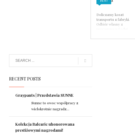
NEW!
Doliczamy koszt
transportu z fabryki.
Odbiór własny z
magazynu w Łodzi
lub wysyłka płatna
kurierem
RECENT POSTS
Graypants | Przedstawia SUNNE
Sunne to owoc współpracy z
wielokrotnie nagradz...
Kolekcja Balearic uhonorowana
prestiżowymi nagrodami!