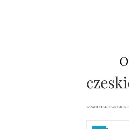
O
czeski
WYŚWIETLANIE WSZYSTKI
Bomma