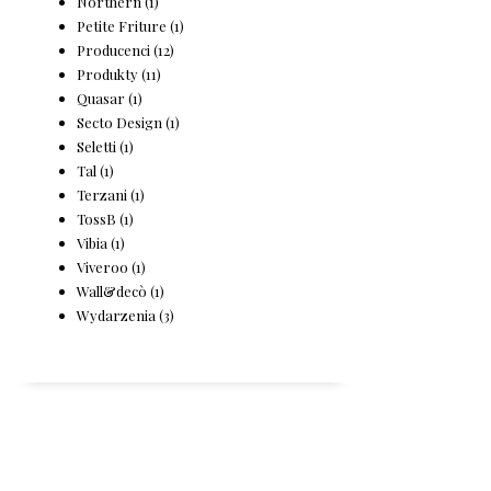
Northern
(1)
Petite Friture
(1)
Producenci
(12)
Produkty
(11)
Quasar
(1)
Secto Design
(1)
Seletti
(1)
Tal
(1)
Terzani
(1)
TossB
(1)
Vibia
(1)
Viveroo
(1)
Wall&decò
(1)
Wydarzenia
(3)