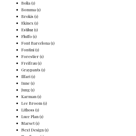
Bolia
(1)
Bomma
(1)
Brokis
(1)
Ekinex
(1)
Estiluz
(1)
Fluffo
(1)
Font Barcelona
(1)
Fontini
(1)
Forestier
(1)
Freifrau
(1)
Graypants
(1)
Ilfari
(1)
Inne
(1)
Jung
(1)
Karman
(1)
Lee Broom
(1)
Lithoss
(1)
Luce Plan
(1)
Marset
(1)
Next Design
(1)