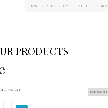
MARKI
ZESPÓŁ
O NAS
REFERENCJE
NEW
UR PRODUCTS
Shop category here with product list
e
CH WYNIKÓW: 2
Brokis