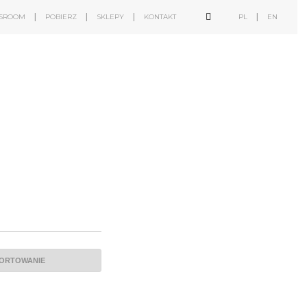
SROOM
POBIERZ
SKLEPY
KONTAKT
PL
EN
b2b