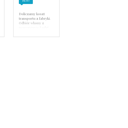
NEW!
Doliczamy koszt
transportu z fabryki.
Odbiór własny z
magazynu w Łodzi
lub wysyłka płatna
kurierem