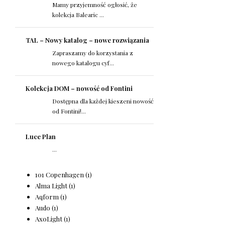
Mamy przyjemność ogłosić, że
kolekcja Balearic ...
TAL – Nowy katalog – nowe rozwiązania
Zapraszamy do korzystania z
nowego katalogu cyf...
Kolekcja DOM – nowość od Fontini
Dostępna dla każdej kieszeni nowość
od Fontini!...
Luce Plan
...
101 Copenhagen
(1)
Alma Light
(1)
Aqform
(1)
Audo
(1)
AxoLight
(1)