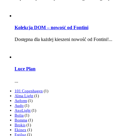
Kolekcja DOM – nowość od Fontini
Dostępna dla każdej kieszeni nowość od Fontini!...
Luce Plan
...
101 Copenhagen
(1)
Alma Light
(1)
Aqform
(1)
Audo
(1)
AxoLight
(1)
Bolia
(1)
Bomma
(1)
Brokis
(1)
Ekinex
(1)
Estiluz
(1)