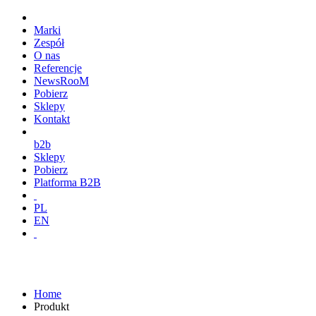
Marki
Zespół
O nas
Referencje
NewsRooM
Pobierz
Sklepy
Kontakt
b2b
Sklepy
Pobierz
Platforma B2B
PL
EN
Home
Produkt