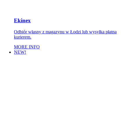
Ekinex
Odbiór własny z magazynu w Łodzi lub wysyłka płatna
kurierem.
MORE INFO
NEW!