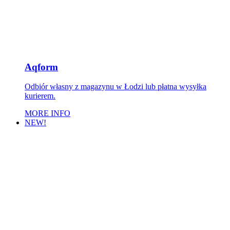
Aqform
Odbiór własny z magazynu w Łodzi lub płatna wysyłka
kurierem.
MORE INFO
NEW!