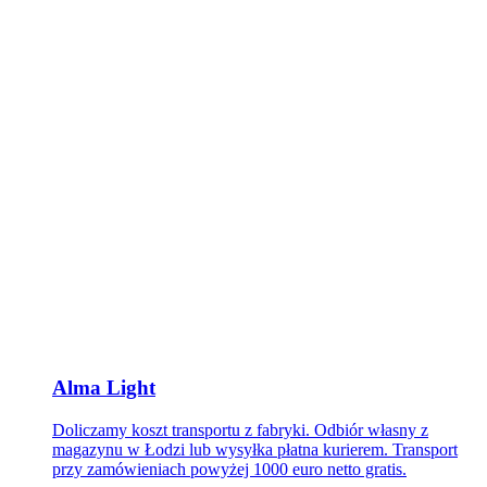
Alma Light
Doliczamy koszt transportu z fabryki. Odbiór własny z
magazynu w Łodzi lub wysyłka płatna kurierem. Transport
przy zamówieniach powyżej 1000 euro netto gratis.