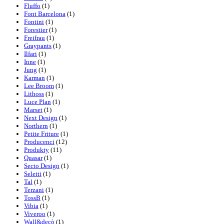
Fluffo
(1)
Font Barcelona
(1)
Fontini
(1)
Forestier
(1)
Freifrau
(1)
Graypants
(1)
Ilfari
(1)
Inne
(1)
Jung
(1)
Karman
(1)
Lee Broom
(1)
Lithoss
(1)
Luce Plan
(1)
Marset
(1)
Next Design
(1)
Northern
(1)
Petite Friture
(1)
Producenci
(12)
Produkty
(11)
Quasar
(1)
Secto Design
(1)
Seletti
(1)
Tal
(1)
Terzani
(1)
TossB
(1)
Vibia
(1)
Viveroo
(1)
Wall&decò
(1)